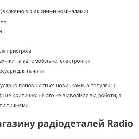
 (включно з рідкісними номіналами)
інь
и
ля пристроїв
ехніки та автомобільної електроніки
есуари для паяння
гулярно поповнюється новинками, а популярні
і це критично: нічого не відволікає від роботи, а
ти тижнями.
агазину радіодеталей Radio