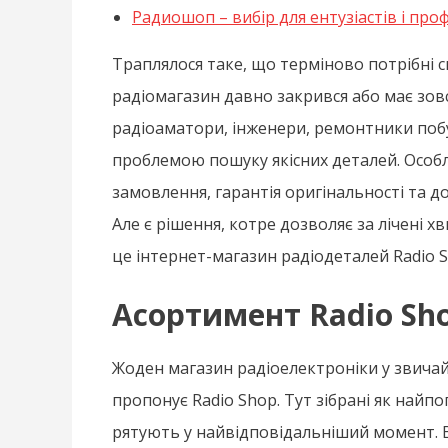
Радиошоп – вибір для ентузіастів і про
Траплялося таке, що терміново потрібні 
радіомагазин давно закрився або має зовсі
радіоаматори, інженери, ремонтники побу
проблемою пошуку якісних деталей. Особл
замовлення, гарантія оригінальності та д
Але є рішення, котре дозволяє за лічені 
це інтернет-магазин радіодеталей Radio S
Асортимент Radio Sho
Жоден магазин радіоелектроніки у звичай
пропонує Radio Shop. Тут зібрані як найпоп
рятують у найвідповідальніший момент. 