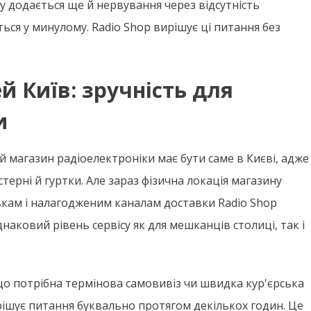
 додається ще й нервування через відсутність
ься у минулому. Radio Shop вирішує ці питання без
 Київ: зручність для
и
 магазин радіоелектроніки має бути саме в Києві, адже
терні й гуртки. Але зараз фізична локація магазину
вкам і налагодженим каналам доставки Radio Shop
наковий рівень сервісу як для мешканців столиці, так і
кщо потрібна термінова самовивіз чи швидка кур'єрська
рішує питання буквально протягом декількох годин. Це