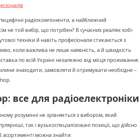
фесіоналів
специфічні радіокомпоненти, а найближчий
м не той вибір, що потрібен? В сучасних реаліях хобі-
тової техніки й навіть професіонали стикаються з
иво, коли важлива не лише наявність, а й швидкість
оставка по всій Україні незалежно від місця проживання.
хвилини знаходити, замовляти й отримувати необхідне –
hop.
p: все для радіоелектроніки
ному розумінні не зрівняється з вибором, який
улярніші, так і вузькоспеціалізовані позиції, що дійсно
В асортименті можна знайти: