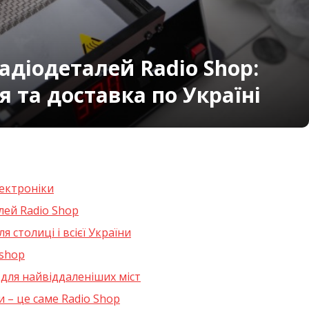
адіодеталей Radio Shop:
 та доставка по Україні
лектроніки
лей Radio Shop
я столиці і всієї України
oshop
 для найвіддаленіших міст
 – це саме Radio Shop