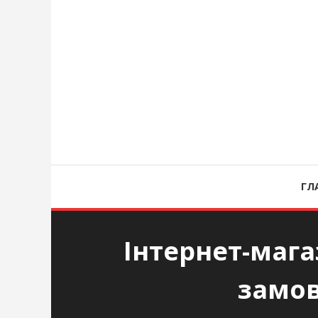
Перейти
к
содержимому
ask
ГЛ
Інтернет-мага
замов