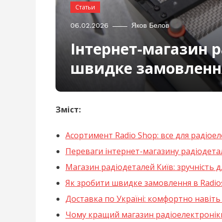
Статьи
06.02.2026
Яков Белов
Інтернет-магазин р
швидке замовлення
Зміст:
Асортимент Radio Shop: все для радіое
Переваги інтернет-магазину радіодета
Магазин радіодеталей Київ: зручність дл
Як зробити швидке замовлення в Radi
Доставка по Україні: комфортно навіть
Чому кращий магазин радіоелектроніки