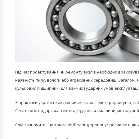
Під час проектування чи ремонту вузлів необхідно враховува
наявність пилу, вологи або агресивних середовищ. Загалом, 
кульковий підшипник. Для важких і ударних умов експлуатаці
З практики українських підприємств: для електродвигунів, по
Сільськогосподарська техніка, будівельні машини, металургі
Слід зазначити, що компанія iBearing пропонує роликові підш