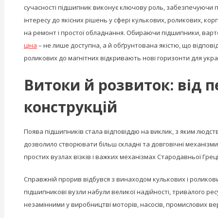
сучасності підшипник виконує ключову роль, забезпечуючи п
інтересу до якісних рішень у сфері кулькових, роликових, кор
на ремонт і простої обладнання. Обираючи підшипники, варто
ціна
– не лише доступна, а й обґрунтована якістю, що відпові
роликових до магнітних відкривають нові горизонти для украї
Витоки й розвиток: від 
конструкцій
Поява підшипників стала відповіддю на виклик, з яким людст
дозволило створювати більш складні та довговічні механізми
простих вузлах візків і важких механізмах Стародавньої Греції
Справжній прорив відбувся з винаходом кулькових і роликови
підшипникові вузли набули великої надійності, тривалого ре
незамінними у виробництві моторів, насосів, промислових вер