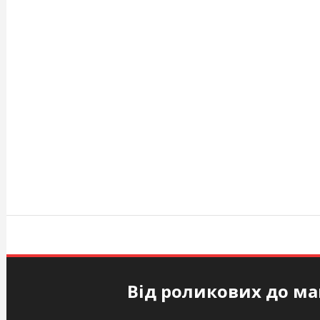
Перейти
к
содержимому
askoplast.com.ua
Від роликових до ма