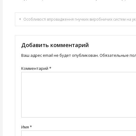
Навигация
Особливості впровадження гнучких виробничих систем на ук
по
записям
Добавить комментарий
Ваш адрес email не будет опубликован.
Обязательные по
Комментарий
*
Имя
*