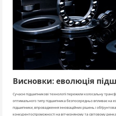
Висновки: еволюція підш
Сучасні підшипникові технології пережили колосальну трансф
оптимального типу підшипника безпосередньо впливає на ефек
підшипники, впровадження інноваційних рішень і обґрунтовани
конкурентоспроможності на вітчизняному та світовому ринка