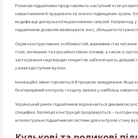
Роликові підшипники представляють наступний етап розвитку
навантаження й працювати за значно підвищених зусиль. Кон
модифікації для вузькоспеціалізованих галузей. Наприклад, у
підшипників дозволяє мінімізувати знос, збільшити потужніст
Окрім конструктивних особливостей, важливим стає питання ма
сталі, легованих та корозійностійких сплавів, а також із зас
застосування надтвердих покриттів забезпечують довший стр
у важкодоступних вузлах.
Інноваційні зміни торкаються й процесів змащування. Якщо 
безперервний контроль і подачу змазки у найбільш навантаже
Український ринок підшипників відзначається динамікою росту
специфіки. Еволюція конструкцій продовжується – сьогодні 
інтелектуальні підшипникові системи для контролю стану вузл
Кулькові та роликові під