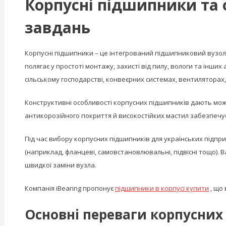
Корпусні підшипники та 
завдань
Корпусні підшипники – це інтегрований підшипниковий вузол,
полягає у простоті монтажу, захисті від пилу, вологи та інши
сільському господарстві, конвеєрних системах, вентиляторах,
Конструктивні особливості корпусних підшипників дають мож
антикорозійного покриття й високостійких мастил забезпечу
Під час вибору корпусних підшипників для українських підпр
(наприклад, фланцеві, самовстановлювальні, підвісні тощо). 
швидкої заміни вузла.
Компанія iBearing пропонує
підшипники в корпусі купити
, що 
Основні переваги корпусних