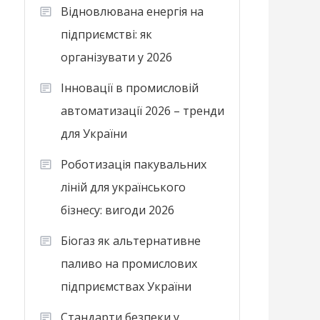
Відновлювана енергія на
підприємстві: як
організувати у 2026
Інновації в промисловій
автоматизації 2026 – тренди
для України
Роботизація пакувальних
ліній для українського
бізнесу: вигоди 2026
Біогаз як альтернативне
паливо на промислових
підприємствах України
Стандарти безпеки у