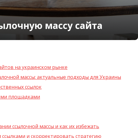
ылочную массу сайта
айтов на украинском рынке
лочной массы: актуальные подходы для Украины
ественных ссылок
ными площадками
нии ссылочной массы и как их избежать
и ссылками и скорректировать стратегию