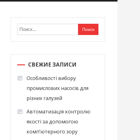
Найти:
СВЕЖИЕ ЗАПИСИ
Особливості вибору
промислових насосів для
різних галузей
Автоматизація контролю
якості за допомогою
комп’ютерного зору