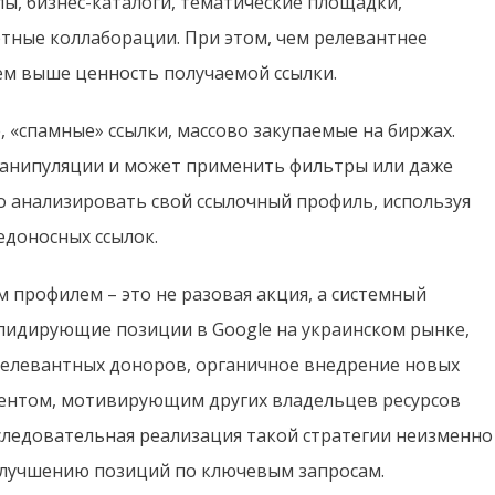
лы, бизнес-каталоги, тематические площадки,
ртные коллаборации. При этом, чем релевантнее
ем выше ценность получаемой ссылки.
 «спамные» ссылки, массово закупаемые на биржах.
 манипуляции и может применить фильтры или даже
но анализировать свой ссылочный профиль, используя
едоносных ссылок.
 профилем – это не разовая акция, а системный
ь лидирующие позиции в Google на украинском рынке,
релевантных доноров, органичное внедрение новых
нтентом, мотивирующим других владельцев ресурсов
оследовательная реализация такой стратегии неизменно
 улучшению позиций по ключевым запросам.