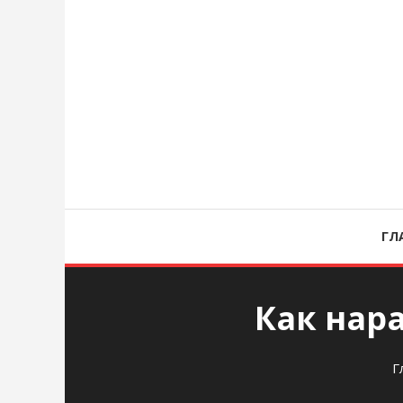
Перейти
к
содержимому
ask
ГЛ
Как нар
Г