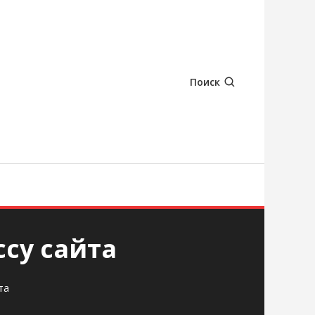
Поиск
су сайта
та